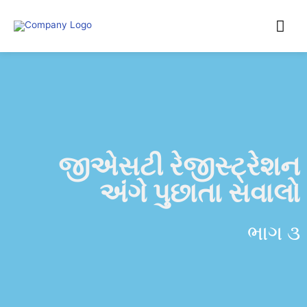
જીએસટી રેજીસ્ટ્રેશન
અંગે પુછાતા સવાલો
ભાગ ૩