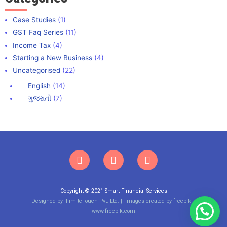
Case Studies
(1)
GST Faq Series
(11)
Income Tax
(4)
Starting a New Business
(4)
Uncategorised
(22)
English
(14)
ગુજરાતી
(7)
Copyright © 2021 Smart Financial Services
Designed by
illimiteTouch
Pvt. Ltd. |
Images created by freepik –
www.freepik.com