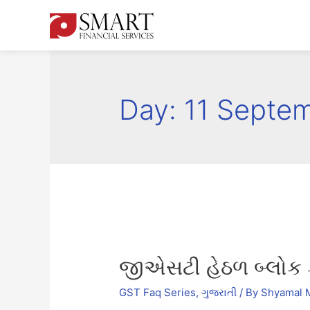
Day:
11 Septe
જીએસટી હેઠળ બ્લોક ક
GST Faq Series
,
ગુજરાતી
/ By
Shyamal 