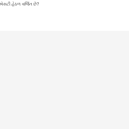
જીએસટી હેઠળ વર્જિત છે?