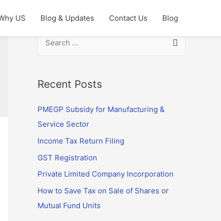
Why US
Blog & Updates
Contact Us
Blog
S
e
a
r
Recent Posts
c
PMEGP Subsidy for Manufacturing &
h
Service Sector
f
o
Income Tax Return Filing
r
GST Registration
:
Private Limited Company Incorporation
How to Save Tax on Sale of Shares or
Mutual Fund Units